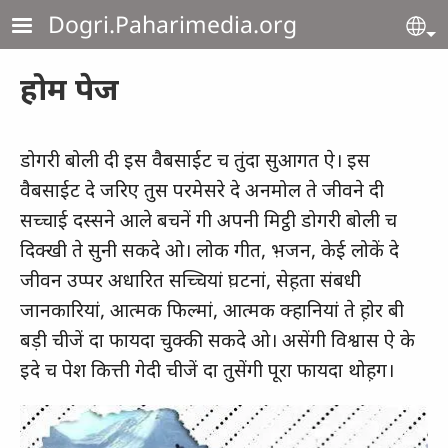
Skip to main content
Dogri.Paharimedia.org
Se
होम पेज
डोगरी बोली दी इस वैबसाईट च तुंदा सुआगत ऐ। इस
वैबसाईट दे जरिए तुस परमेसरे दे अनमोल ते जीवने दी
सच्चाई दस्‍सने आले बचनें गी अपनी मिट्ठी डोगरी बोली च
दिक्‍खी ते सुनी सकदे ओ। लोक गीत, भ़जन, केई लोकें दे
जीवन उप्पर अधारित सच्चियां घ़टनां, सेह़ता संबधी
जानकारियां, आत्मक फिल्मां, आत्मक क्हानियां ते ह़ोर बी
बड़ी चीजें दा फायदा चुक्की सकदे ओ। असेंगी विश्वास ऐ के
इदे च पेश कित्ती गेदी चीजें दा तुसेंगी पूरा फायदा थोह़ग।