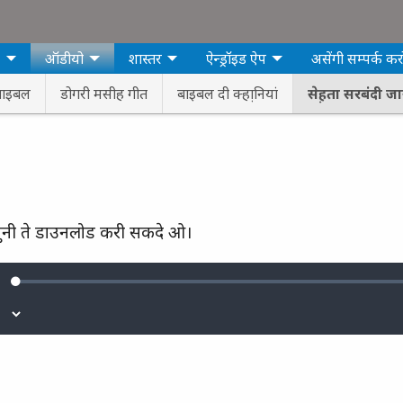
ो
ऑडीयो
शास्तर
ऐन्ड्रॉइड ऐप
असेंगी सम्‍पर्क कर
बाइबल
डोगरी मसीह गीत
बाइबल दी क्‍हा़नियां
सेह़ता सरबंदी ज
ं सुनी ते डाउनलोड करी सकदे ओ।
Loaded
:
ute
0.72%