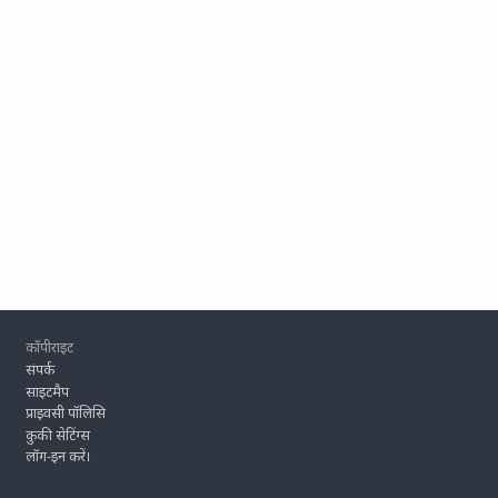
Footer
कॉपीराइट
संपर्क
साइटमैप
प्राइवसी पॉलिसि
कुकी सेटिंग्स
लॉग-इन करें।